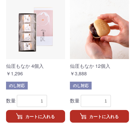
お買い物を続ける
カートへ進む
仙厓もなか 4個入
仙厓もなか 12個入
￥1,296
￥3,888
のし対応
のし対応
数量
数量
カートに入れる
カートに入れる