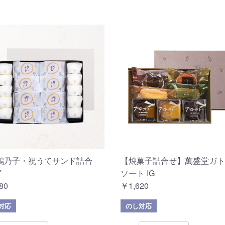
鶴乃子・祝うてサンド詰合
【焼菓子詰合せ】萬盛堂ガト
Y
ソート IG
80
￥1,620
対応
のし対応