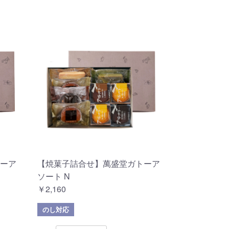
ーア
【焼菓子詰合せ】萬盛堂ガトーア
ソート N
￥2,160
のし対応