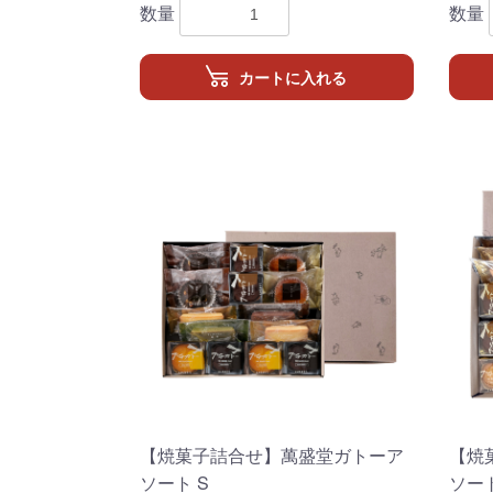
数量
数量
カートに入れる
【焼菓子詰合せ】萬盛堂ガトーア
【焼
ソート S
ソート