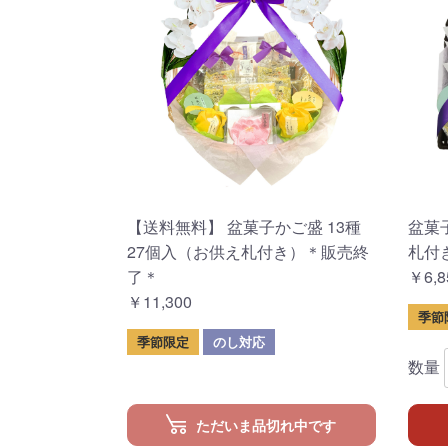
【送料無料】 盆菓子かご盛 13種
盆菓
27個入（お供え札付き）＊販売終
札付
了＊
￥6,8
￥11,300
季節
季節限定
のし対応
数量
ただいま
品切れ中です