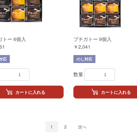
ガトー 6個入
プチガトー 9個入
61
￥2,041
対応
のし対応
数量
カートに入れる
カートに入れる
1
2
次へ