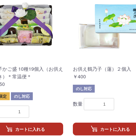
子かご盛 10種19個入（お供え
お供え鶴乃子（蓮）２個入
き）＊常温便＊
￥400
50
のし対応
限定
のし対応
数量
カートに入れる
カートに入れる