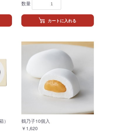
数量
カートに入れる
箱）
鶴乃子10個入
￥1,620