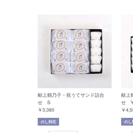
献上鶴乃子・祝うてサンド詰合
献上
せ S
せ 
￥3,380
￥4,5
のし対応
のし