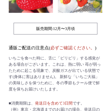
販売期間:12月〜3月頃
通販ご配送の注意点(
必ずご確認ください。
)
いちごを食べた時に、舌に「ピリピリ」する感覚が
ある場合がございます。これは、熱に弱い 苺が弱っ
たために起こる現象で、炭酸ガスが出ている状態で
す(身体に害はありません)。 新鮮な「いちご大福」
の美味しさを保つために、冬の季節もクール便で鮮
度を保ちお届けいたします。
■消費期限は、
発送日を含めて3日間
です。
（例）東京・北海道までのお届けの場合、発送日の