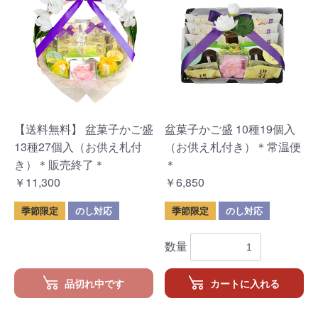
【送料無料】 盆菓子かご盛
盆菓子かご盛 10種19個入
13種27個入（お供え札付
（お供え札付き）＊常温便
き）＊販売終了＊
＊
￥11,300
￥6,850
季節限定
のし対応
季節限定
のし対応
数量
品切れ中です
カートに入れる